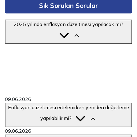
Sık Sorulan Sorular
31
1
2
3
4
5
6
2025 yılında enflasyon düzeltmesi yapılacak mı?
2025 yılının 1., 2., 3. ve 4. geçici vergi dönemlerinin
tamamında enflasyon düzeltmesi uygulanmamıştır. 582
sıra nolu VUK Tebliği ile başlayan süreç, 587 sıra nolu
Tebliğ ile 4. dönemi de kapsayacak şekilde genişletildi.
Dolayısıyla 2025'in tüm geçici dönemlerinde enflasyon
muhasebesi yapılmadı. 2026 yılı için süreç
netleşmemiştir; mevzuat takibi zorunludur.
09.06.2026
Enflasyon düzeltmesi ertelenirken yeniden değerleme
yapılabilir mi?
09.06.2026