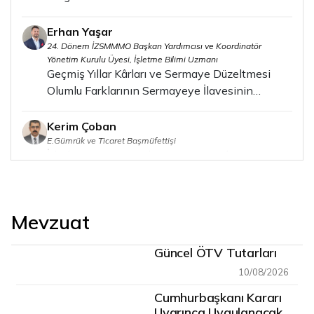
Erhan Yaşar
24. Dönem İZSMMMO Başkan Yardımcısı ve Koordinatör
Yönetim Kurulu Üyesi, İşletme Bilimi Uzmanı
Geçmiş Yıllar Kârları ve Sermaye Düzeltmesi
Olumlu Farklarının Sermayeye İlavesinin
Avantajları
Kerim Çoban
E.Gümrük ve Ticaret Başmüfettişi
İthal Eşyasının Kurulum, Montaj, Bakım Ve
Onarım Giderleri
Özgür Akkaya
Mevzuat
SMMM
E-Defter Uygulaması İle “Defter Gizleme” Suçu
Güncel ÖTV Tutarları
Vergi Usul Kanunundan (Neden) İlga Edilmelidir
10/08/2026
Cumhurbaşkanı Kararı
Uyarınca Uygulanacak