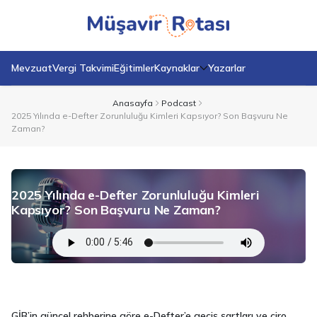
Mevzuat
Vergi Takvimi
Eğitimler
Kaynaklar
Yazarlar
Anasayfa
Podcast
2025 Yılında e-Defter Zorunluluğu Kimleri Kapsıyor? Son Başvuru Ne
Zaman?
2025 Yılında e-Defter Zorunluluğu Kimleri
Kapsıyor? Son Başvuru Ne Zaman?
GİB’in güncel rehberine göre e-Defter’e geçiş şartları ve ciro