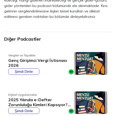
edeceği, hangi giderleri indirebileceği ve gerçek gider–götürü
gider yöntemleri bu podcast bölümünde ele alınmaktadır. Kira
gelirinin vergilendirilmesine ilişkin temel kuralları ve dikkat
edilmesi gereken noktaları bu bölümde dinleyebilirsiniz.
Diğer Podcastler
Vergiler ve Teşvikler
Genç Girişimci Vergi İstisnası
2026
Şimdi Dinle
Dijital Uygulamalar
2025 Yılında e-Defter
Zorunluluğu Kimleri Kapsıyor?
Son Başvuru Ne Zaman?
Şimdi Dinle