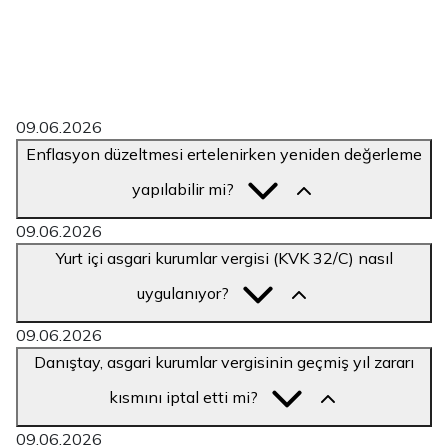
sıra nolu VUK Tebliği ile başlayan süreç, 587 sıra nolu
Tebliğ ile 4. dönemi de kapsayacak şekilde genişletildi.
Dolayısıyla 2025'in tüm geçici dönemlerinde enflasyon
muhasebesi yapılmadı. 2026 yılı için süreç
netleşmemiştir; mevzuat takibi zorunludur.
09.06.2026
Enflasyon düzeltmesi ertelenirken yeniden değerleme
yapılabilir mi?
09.06.2026
Yurt içi asgari kurumlar vergisi (KVK 32/C) nasıl
uygulanıyor?
09.06.2026
Danıştay, asgari kurumlar vergisinin geçmiş yıl zararı
kısmını iptal etti mi?
09.06.2026