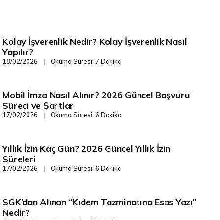
Kolay İşverenlik Nedir? Kolay İşverenlik Nasıl
SGK/ İş Hukuku
Yapılır?
18/02/2026
Okuma Süresi: 7 Dakika
❘
Mobil İmza Nasıl Alınır? 2026 Güncel Başvuru
Dijital Dönüşüm
Süreci ve Şartlar
17/02/2026
Okuma Süresi: 6 Dakika
❘
Yıllık İzin Kaç Gün? 2026 Güncel Yıllık İzin
SGK/ İş Hukuku
Süreleri
17/02/2026
Okuma Süresi: 6 Dakika
❘
SGK’dan Alınan “Kıdem Tazminatına Esas Yazı”
SGK/ İş Hukuku
Nedir?