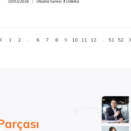
10/02/2026
Okuma Süresi: 4 Dakika
❘
1
2
…
6
7
8
9
10
11
12
...
51
52
Parçası