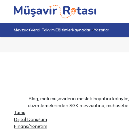
Mevzuat
Vergi Takvimi
Eğitimler
Kaynaklar
Yazarlar
Blog, mali müşavirlerin meslek hayatını kolayla
düzenlemelerinden SGK mevzuatına, muhasebe uygu
Tümü
Dijital Dönüşüm
Finans/Yönetim