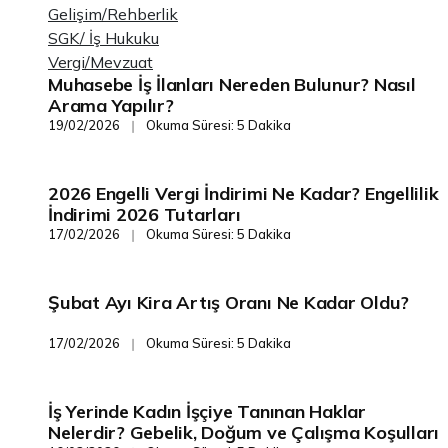
Gelişim/Rehberlik
SGK/ İş Hukuku
Vergi/Mevzuat
Muhasebe İş İlanları Nereden Bulunur? Nasıl
Gelişim/Rehberlik
Arama Yapılır?
19/02/2026
Okuma Süresi: 5 Dakika
❘
2026 Engelli Vergi İndirimi Ne Kadar? Engellilik
SGK/ İş Hukuku
İndirimi 2026 Tutarları
17/02/2026
Okuma Süresi: 5 Dakika
❘
Şubat Ayı Kira Artış Oranı Ne Kadar Oldu?
Finans/Yönetim
17/02/2026
Okuma Süresi: 5 Dakika
❘
İş Yerinde Kadın İşçiye Tanınan Haklar
SGK/ İş Hukuku
Nelerdir? Gebelik, Doğum ve Çalışma Koşulları