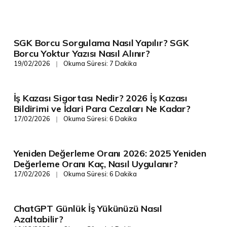
SGK Borcu Sorgulama Nasıl Yapılır? SGK
SGK/ İş Hukuku
Borcu Yoktur Yazısı Nasıl Alınır?
19/02/2026
Okuma Süresi: 7 Dakika
❘
İş Kazası Sigortası Nedir? 2026 İş Kazası
SGK/ İş Hukuku
Bildirimi ve İdari Para Cezaları Ne Kadar?
17/02/2026
Okuma Süresi: 6 Dakika
❘
Yeniden Değerleme Oranı 2026: 2025 Yeniden
Vergi/Mevzuat
Değerleme Oranı Kaç, Nasıl Uygulanır?
17/02/2026
Okuma Süresi: 6 Dakika
❘
ChatGPT Günlük İş Yükünüzü Nasıl
Dijital Dönüşüm
Azaltabilir?