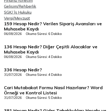
Finans/Yönetim
Gelişim/Rehberlik
SGK/ İş Hukuku
Vergi/Mevzuat
159 Hesap Nedir? Verilen Sipariş Avansları ve
Vergi/Mevzuat
Muhasebe Kaydı
06/08/2026
Okuma Süresi: 6 Dakika
136 Hesap Nedir? Diğer Çeşitli Alacaklar ve
Vergi/Mevzuat
Muhasebe Kaydı
06/08/2026
Okuma Süresi: 4 Dakika
336 Hesap Nedir?
Vergi/Mevzuat
31/07/2026
Okuma Süresi: 4 Dakika
Cari Mutabakat Formu Nasıl Hazırlanır? Word
Vergi/Mevzuat
Örneği ve Kontrol Listesi
31/07/2026
Okuma Süresi: 5 Dakika
381 Hesap Nedir? Gider Tahakkukları Hesabı ve