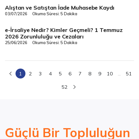
Alıştan ve Satıştan İade Muhasebe Kaydı
Vergi/Mevzuat
03/07/2026
Okuma Süresi: 5 Dakika
e-İrsaliye Nedir? Kimler Geçmeli? 1 Temmuz
Dijital Dönüşüm
2026 Zorunluluğu ve Cezaları
25/06/2026
Okuma Süresi: 5 Dakika
1
2
3
4
5
6
7
8
9
10
...
51
52
Güçlü Bir Topluluğun