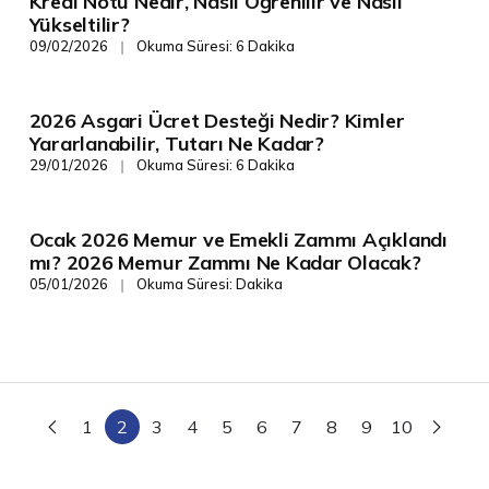
Kredi Notu Nedir, Nasıl Öğrenilir ve Nasıl
Finans/Yönetim
Yükseltilir?
09/02/2026
Okuma Süresi: 6 Dakika
❘
2026 Asgari Ücret Desteği Nedir? Kimler
Finans/Yönetim
Yararlanabilir, Tutarı Ne Kadar?
29/01/2026
Okuma Süresi: 6 Dakika
❘
Ocak 2026 Memur ve Emekli Zammı Açıklandı
Finans/Yönetim
mı? 2026 Memur Zammı Ne Kadar Olacak?
05/01/2026
Okuma Süresi: Dakika
❘
1
2
3
4
5
6
7
8
9
10