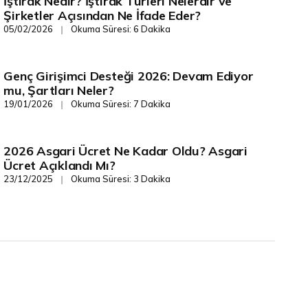
İştirak Nedir? İştirak Türleri Nelerdir ve
Finans/Yönetim
Şirketler Açısından Ne İfade Eder?
05/02/2026
Okuma Süresi: 6 Dakika
❘
Genç Girişimci Desteği 2026: Devam Ediyor
Finans/Yönetim
mu, Şartları Neler?
19/01/2026
Okuma Süresi: 7 Dakika
❘
2026 Asgari Ücret Ne Kadar Oldu? Asgari
Finans/Yönetim
Ücret Açıklandı Mı?
23/12/2025
Okuma Süresi: 3 Dakika
❘