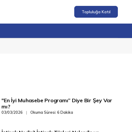
Topluluğa Katıl
"En İyi Muhasebe Programı” Diye Bir Şey Var
Finans/Yönetim
mı?
03/03/2026
Okuma Süresi: 6 Dakika
❘