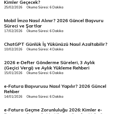
Kimler Geçecek?
25/02/2026
Okuma Süresi: 6 Dakika
Mobil İmza Nasıl Alınır? 2026 Güncel Başvuru
Dijital Dönüşüm
Süreci ve Şartlar
17/02/2026
Okuma Süresi: 6 Dakika
ChatGPT Günlük İş Yükünüzü Nasıl Azaltabilir?
Dijital Dönüşüm
10/02/2026
Okuma Süresi: 4 Dakika
2026 e-Defter Gönderme Süreleri, 3 Aylık
Dijital Dönüşüm
(Geçici Vergi) ve Aylık Yükleme Rehberi
15/01/2026
Okuma Süresi: 6 Dakika
e-Fatura Başvurusu Nasıl Yapılır? 2026 Güncel
Dijital Dönüşüm
Rehber
14/01/2026
Okuma Süresi: 6 Dakika
e-Fatura Geçme Zorunluluğu 2026: Kimler e-
Dijital Dönüşüm