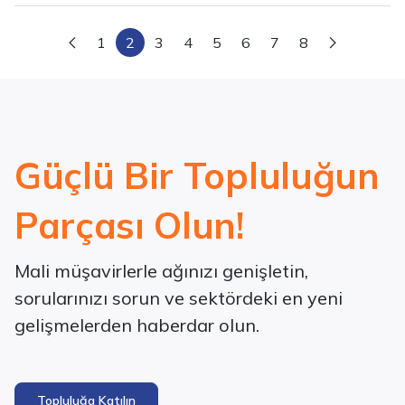
1
2
3
4
5
6
7
8
Güçlü Bir Topluluğun
Parçası Olun!
Mali müşavirlerle ağınızı genişletin,
sorularınızı sorun ve sektördeki en yeni
gelişmelerden haberdar olun.
Topluluğa Katılın