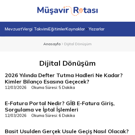
Mevzuat
Vergi Takvimi
Eğitimler
Kaynaklar
Yazarlar
Anasayfa
Dijital Dönüşüm
Dijital Dönüşüm
2026 Yılında Defter Tutma Hadleri Ne Kadar?
Dijital Dönüşüm
Kimler Bilanço Esasına Geçecek?
12/03/2026
Okuma Süresi: 5 Dakika
E-Fatura Portal Nedir? GİB E-Fatura Giriş,
Dijital Dönüşüm
Sorgulama ve İptal İşlemleri
12/03/2026
Okuma Süresi: 6 Dakika
Basit Usulden Gerçek Usule Geçiş Nasıl Olacak?
Dijital Dönüşüm