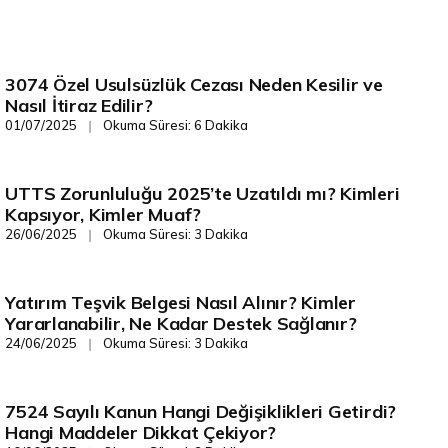
3074 Özel Usulsüzlük Cezası Neden Kesilir ve
Vergi/Mevzuat
Nasıl İtiraz Edilir?
01/07/2025
Okuma Süresi: 6 Dakika
❘
UTTS Zorunluluğu 2025’te Uzatıldı mı? Kimleri
Vergi/Mevzuat
Kapsıyor, Kimler Muaf?
26/06/2025
Okuma Süresi: 3 Dakika
❘
Yatırım Teşvik Belgesi Nasıl Alınır? Kimler
Vergi/Mevzuat
Yararlanabilir, Ne Kadar Destek Sağlanır?
24/06/2025
Okuma Süresi: 3 Dakika
❘
7524 Sayılı Kanun Hangi Değişiklikleri Getirdi?
Vergi/Mevzuat
Hangi Maddeler Dikkat Çekiyor?