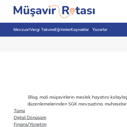
Mevzuat
Vergi Takvimi
Eğitimler
Kaynaklar
Yazarlar
Blog, mali müşavirlerin meslek hayatını kolayla
düzenlemelerinden SGK mevzuatına, muhasebe uygu
Tümü
Dijital Dönüşüm
Finans/Yönetim