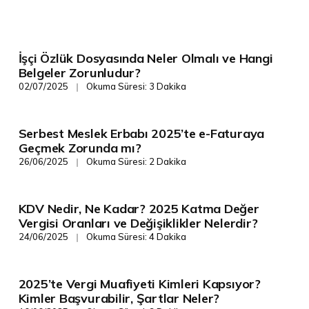
İşçi Özlük Dosyasında Neler Olmalı ve Hangi
Vergi/Mevzuat
Belgeler Zorunludur?
02/07/2025
Okuma Süresi: 3 Dakika
❘
Serbest Meslek Erbabı 2025’te e-Faturaya
Vergi/Mevzuat
Geçmek Zorunda mı?
26/06/2025
Okuma Süresi: 2 Dakika
❘
KDV Nedir, Ne Kadar? 2025 Katma Değer
Vergi/Mevzuat
Vergisi Oranları ve Değişiklikler Nelerdir?
24/06/2025
Okuma Süresi: 4 Dakika
❘
2025’te Vergi Muafiyeti Kimleri Kapsıyor?
Vergi/Mevzuat
Kimler Başvurabilir, Şartlar Neler?