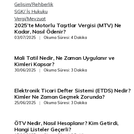
Gelişim/Rehberlik
SGK/ İş Hukuku
Vergi/Mevzuat
2025’te Motorlu Taşıtlar Vergisi (MTV) Ne
Vergi/Mevzuat
Kadar, Nasıl Ödenir?
03/07/2025
Okuma Süresi: 4 Dakika
❘
Mali Tatil Nedir, Ne Zaman Uygulanır ve
Vergi/Mevzuat
Kimleri Kapsar?
30/06/2025
Okuma Süresi: 3 Dakika
❘
Elektronik Ticari Defter Sistemi (ETDS) Nedir?
Vergi/Mevzuat
Kimler Ne Zaman Geçmek Zorunda?
25/06/2025
Okuma Süresi: 3 Dakika
❘
ÖTV Nedir, Nasıl Hesaplanır? Kim Getirdi,
Vergi/Mevzuat
Hangi Listeler Geçerli?