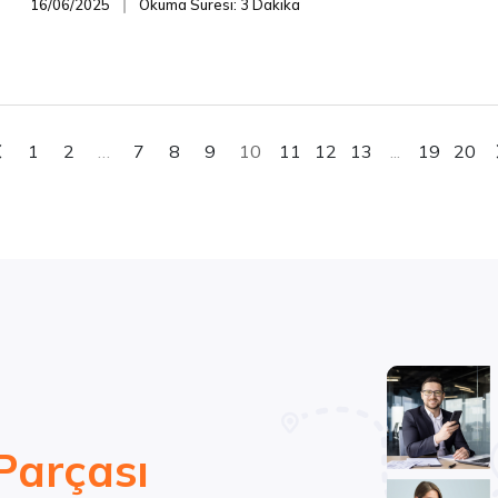
16/06/2025
Okuma Süresi: 3 Dakika
❘
1
2
…
7
8
9
10
11
12
13
...
19
20
Parçası