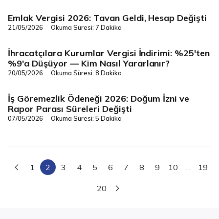
Emlak Vergisi 2026: Tavan Geldi, Hesap Değişti
Vergi/Mevzuat
21/05/2026
Okuma Süresi: 7 Dakika
İhracatçılara Kurumlar Vergisi İndirimi: %25'ten
Vergi/Mevzuat
%9'a Düşüyor — Kim Nasıl Yararlanır?
20/05/2026
Okuma Süresi: 8 Dakika
İş Göremezlik Ödeneği 2026: Doğum İzni ve
Vergi/Mevzuat
Rapor Parası Süreleri Değişti
07/05/2026
Okuma Süresi: 5 Dakika
1
2
3
4
5
6
7
8
9
10
...
19
20