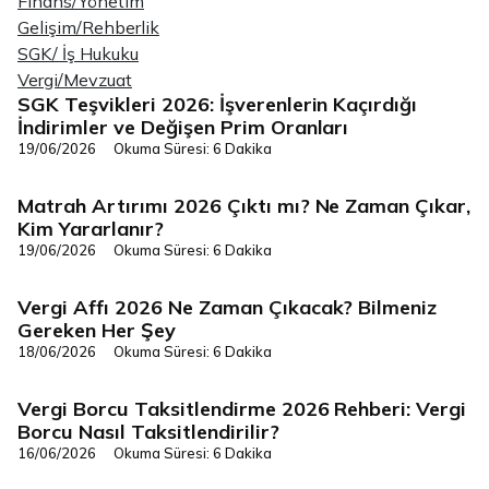
Finans/Yönetim
Gelişim/Rehberlik
SGK/ İş Hukuku
Vergi/Mevzuat
SGK Teşvikleri 2026: İşverenlerin Kaçırdığı
Vergi/Mevzuat
İndirimler ve Değişen Prim Oranları
19/06/2026
Okuma Süresi: 6 Dakika
Matrah Artırımı 2026 Çıktı mı? Ne Zaman Çıkar,
Vergi/Mevzuat
Kim Yararlanır?
19/06/2026
Okuma Süresi: 6 Dakika
Vergi Affı 2026 Ne Zaman Çıkacak? Bilmeniz
Vergi/Mevzuat
Gereken Her Şey
18/06/2026
Okuma Süresi: 6 Dakika
Vergi Borcu Taksitlendirme 2026 Rehberi: Vergi
Vergi/Mevzuat
Borcu Nasıl Taksitlendirilir?
16/06/2026
Okuma Süresi: 6 Dakika