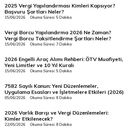
2025 Vergi Yapılandırması Kimleri Kapsıyor?
Vergi/Mevzuat
Başvuru Şartları Neler?
15/06/2026
Okuma Süresi: 5 Dakika
Vergi Borcu Yapılandırma 2026 Ne Zaman?
Vergi/Mevzuat
Vergi Borcu Taksitlendirme Şartları Neler?
15/06/2026
Okuma Süresi: 7 Dakika
2026 Engelli Araç Alımı Rehberi: ÖTV Muafiyeti,
Vergi/Mevzuat
Yeni Limitler ve 10 Yıl Kuralı
15/06/2026
Okuma Süresi: 5 Dakika
7582 Sayılı Kanun: Yeni Düzenlemeler,
Vergi/Mevzuat
Uygulama Esasları ve İşletmelere Etkileri (2026)
05/06/2026
Okuma Süresi: 8 Dakika
2026 Varlık Barışı ve Vergi Düzenlemeleri:
Vergi/Mevzuat
Kimler Etkilenecek?
22/05/2026
Okuma Süresi: 8 Dakika