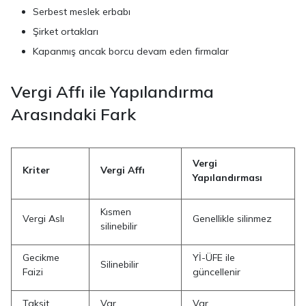
Serbest meslek erbabı
Şirket ortakları
Kapanmış ancak borcu devam eden firmalar
Vergi Affı ile Yapılandırma
Arasındaki Fark
Vergi
Kriter
Vergi Affı
Yapılandırması
Kısmen
Vergi Aslı
Genellikle silinmez
silinebilir
Gecikme
Yİ-ÜFE ile
Silinebilir
Faizi
güncellenir
Taksit
Var
Var