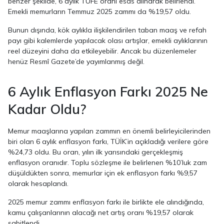
benzer şekilde, 6 aylık TÜFE oranı esas alınarak belirlendi.
Emekli memurların Temmuz 2025 zammı da %19,57 oldu.
Bunun dışında, kök aylıkla ilişkilendirilen taban maaş ve refah
payı gibi kalemlerde yapılacak olası artışlar, emekli aylıklarının
reel düzeyini daha da etkileyebilir. Ancak bu düzenlemeler
henüz Resmî Gazete’de yayımlanmış değil.
6 Aylık Enflasyon Farkı 2025 Ne
Kadar Oldu?
Memur maaşlarına yapılan zammın en önemli belirleyicilerinden
biri olan 6 aylık enflasyon farkı, TÜİK’in açıkladığı verilere göre
%24,73 oldu. Bu oran, yılın ilk yarısındaki gerçekleşmiş
enflasyon oranıdır. Toplu sözleşme ile belirlenen %10’luk zam
düşüldükten sonra, memurlar için ek enflasyon farkı %9,57
olarak hesaplandı.
2025 memur zammı enflasyon farkı ile birlikte ele alındığında,
kamu çalışanlarının alacağı net artış oranı %19,57 olarak
sabitlendi.