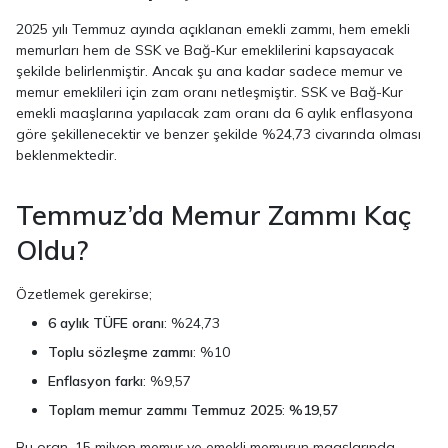
2025 yılı Temmuz ayında açıklanan emekli zammı, hem emekli
memurları hem de SSK ve Bağ-Kur emeklilerini kapsayacak
şekilde belirlenmiştir. Ancak şu ana kadar sadece memur ve
memur emeklileri için zam oranı netleşmiştir. SSK ve Bağ-Kur
emekli maaşlarına yapılacak zam oranı da 6 aylık enflasyona
göre şekillenecektir ve benzer şekilde %24,73 civarında olması
beklenmektedir.
Temmuz’da Memur Zammı Kaç
Oldu?
Özetlemek gerekirse;
6 aylık TÜFE oranı
: %24,73
Toplu sözleşme zammı
: %10
Enflasyon farkı
: %9,57
Toplam memur zammı Temmuz 2025
:
%19,57
Bu oran, 15 milyon memur ve emekli memurun maaşlarında