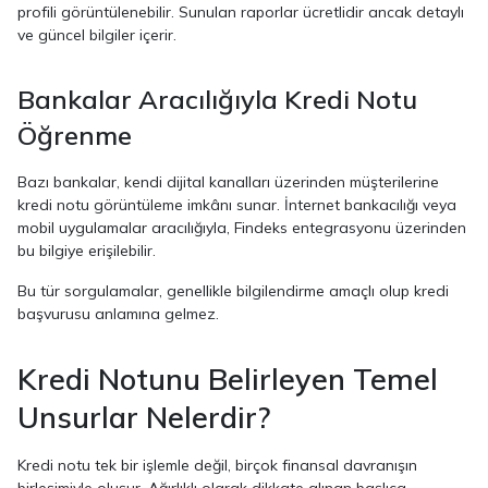
profili görüntülenebilir. Sunulan raporlar ücretlidir ancak detaylı
ve güncel bilgiler içerir.
Bankalar Aracılığıyla Kredi Notu
Öğrenme
Bazı bankalar, kendi dijital kanalları üzerinden müşterilerine
kredi notu görüntüleme imkânı sunar. İnternet bankacılığı veya
mobil uygulamalar aracılığıyla, Findeks entegrasyonu üzerinden
bu bilgiye erişilebilir.
Bu tür sorgulamalar, genellikle bilgilendirme amaçlı olup kredi
başvurusu anlamına gelmez.
Kredi Notunu Belirleyen Temel
Unsurlar Nelerdir?
Kredi notu tek bir işlemle değil, birçok finansal davranışın
birleşimiyle oluşur. Ağırlıklı olarak dikkate alınan başlıca