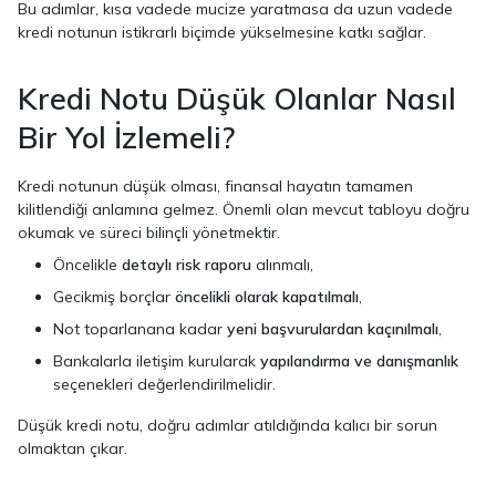
Bu adımlar, kısa vadede mucize yaratmasa da uzun vadede
kredi notunun istikrarlı biçimde yükselmesine katkı sağlar.
Kredi Notu Düşük Olanlar Nasıl
Bir Yol İzlemeli?
Kredi notunun düşük olması, finansal hayatın tamamen
kilitlendiği anlamına gelmez. Önemli olan mevcut tabloyu doğru
okumak ve süreci bilinçli yönetmektir.
Öncelikle
detaylı risk raporu
alınmalı,
Gecikmiş borçlar
öncelikli olarak kapatılmalı
,
Not toparlanana kadar
yeni başvurulardan kaçınılmalı
,
Bankalarla iletişim kurularak
yapılandırma ve danışmanlık
seçenekleri değerlendirilmelidir.
Düşük kredi notu, doğru adımlar atıldığında kalıcı bir sorun
olmaktan çıkar.