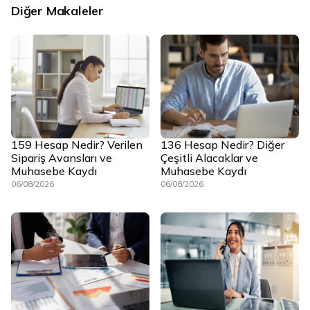
Diğer Makaleler
159 Hesap Nedir? Verilen
136 Hesap Nedir? Diğer
Sipariş Avansları ve
Çeşitli Alacaklar ve
Muhasebe Kaydı
Muhasebe Kaydı
06/08/2026
06/08/2026