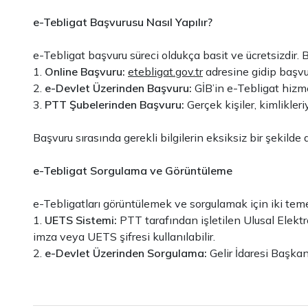
e-Tebligat Başvurusu Nasıl Yapılır?
e-Tebligat başvuru süreci oldukça basit ve ücretsizdir. B
1.
Online Başvuru:
etebligat.gov.tr
adresine gidip başvur
2.
e-Devlet Üzerinden Başvuru:
GİB’in e-Tebligat hizmet
3.
PTT Şubelerinden Başvuru:
Gerçek kişiler, kimlikleri
Başvuru sırasında gerekli bilgilerin eksiksiz bir şekild
e-Tebligat Sorgulama ve Görüntüleme
e-Tebligatları görüntülemek ve sorgulamak için iki te
1.
UETS Sistemi:
PTT tarafından işletilen Ulusal Elektro
imza veya UETS şifresi kullanılabilir.
2.
e-Devlet Üzerinden Sorgulama:
Gelir İdaresi Başkan