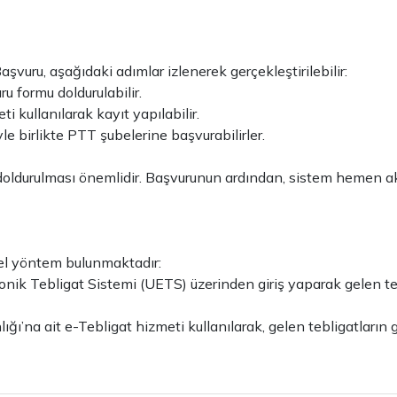
aşvuru, aşağıdaki adımlar izlenerek gerçekleştirilebilir:
u formu doldurulabilir.
i kullanılarak kayıt yapılabilir.
yle birlikte PTT şubelerine başvurabilirler.
e doldurulması önemlidir. Başvurunun ardından, sistem hemen akt
mel yöntem bulunmaktadır:
nik Tebligat Sistemi (UETS) üzerinden giriş yaparak gelen tebl
lığı’na ait e-Tebligat hizmeti kullanılarak, gelen tebligatlar