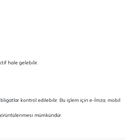
if hale gelebilir.
igatlar kontrol edilebilir. Bu işlem için e-İmza, mobil
ın görüntülenmesi mümkündür.