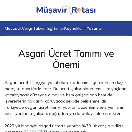
Anasayfa
Blog
Asgari Ücret Tanımı ve Önemi
Mevzuat
Vergi Takvimi
Eğitimler
Kaynaklar
Yazarlar
Asgari Ücret Tanımı ve
Önemi
Asgari ücret, bir işçiye yasal olarak ödenmesi gereken en düşük
maaş tutarını ifade eder. Bu ücret, çalışanların temel ihtiyaçlarını
karşılayacak düzeyde olmalı ve hem çalışanların hem de
işverenlerin haklarını koruyacak şekilde belirlenmelidir.
Türkiye’de asgari ücret, her yıl yapılan düzenlemelerle yenilenir
ve milyonlarca çalışanı doğrudan ya da dolaylı olarak etkiler.
2025 yılı itibarıyla asgari ücrette yapılan %30’luk artışla birlikte
net maaş 22.104,67 TL olarak belirlenmiştir.