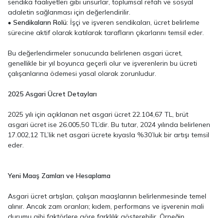
sendika faaliyetleri gibi unsurlar, toplumsal refah ve sosyal
adaletin sağlanması için değerlendirilir.
•
Sendikaların Rolü
: İşçi ve işveren sendikaları, ücret belirleme
sürecine aktif olarak katılarak tarafların çıkarlarını temsil eder.
Bu değerlendirmeler sonucunda belirlenen asgari ücret,
genellikle bir yıl boyunca geçerli olur ve işverenlerin bu ücreti
çalışanlarına ödemesi yasal olarak zorunludur.
2025 Asgari Ücret Detayları
2025 yılı için açıklanan net asgari ücret 22.104,67 TL, brüt
asgari ücret ise 26.005,50 TL’dir. Bu tutar, 2024 yılında belirlenen
17.002,12 TL’lik net asgari ücrete kıyasla %30’luk bir artışı temsil
eder.
Yeni Maaş Zamları ve Hesaplama
Asgari ücret artışları, çalışan maaşlarının belirlenmesinde temel
alınır. Ancak zam oranları; kıdem, performans ve işverenin mali
durumu gibi faktörlere göre farklılık gösterebilir. Örneğin,