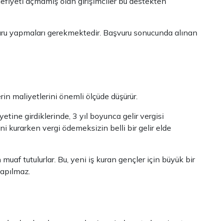
efiyeti açmamış olan girişimciler bu destekten
şvuru yapmaları gerekmektedir. Başvuru sonucunda alınan
erin maliyetlerini önemli ölçüde düşürür.
tine girdiklerinde, 3 yıl boyunca gelir vergisi
ini kurarken vergi ödemeksizin belli bir gelir elde
af tutulurlar. Bu, yeni iş kuran gençler için büyük bir
yapılmaz.