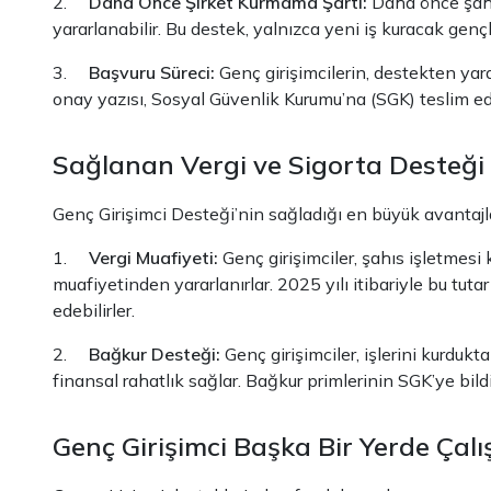
2.
Daha Önce Şirket Kurmama Şartı:
Daha önce şahıs
yararlanabilir. Bu destek, yalnızca yeni iş kuracak gençle
3.
Başvuru Süreci:
Genç girişimcilerin, destekten yar
onay yazısı, Sosyal Güvenlik Kurumu’na (SGK) teslim edi
Sağlanan Vergi ve Sigorta Desteği
Genç Girişimci Desteği’nin sağladığı en büyük avantajlar,
1.
Vergi Muafiyeti:
Genç girişimciler, şahıs işletmesi
muafiyetinden yararlanırlar. 2025 yılı itibariyle bu tuta
edebilirler.
2.
Bağkur Desteği:
Genç girişimciler, işlerini kurdu
finansal rahatlık sağlar. Bağkur primlerinin SGK’ye bil
Genç Girişimci Başka Bir Yerde Çalış