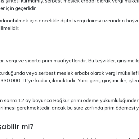
 şirketi kurmamış, serbest meslek erbabı olarak vergi mükell
r için geçerlidir.
arlanabilmek için öncelikle dijital vergi dairesi üzerinden ba
lmelidir.
 vergi ve sigorta prim muafiyetleridir. Bu teşvikler, girişimcil
 kurduğunda veya serbest meslek erbabı olarak vergi mükellefiye
r 330.000 TL’ye kadar çıkmaktadır. Yani, genç girişimciler, işler
ktan sonra 12 ay boyunca Bağkur primi ödeme yükümlülüğünden mu
dirilmesi gerekmektedir, ancak bu süre zarfında prim ödemesi 
abilir mi?