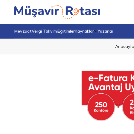
Mevzuat
Vergi Takvimi
Eğitimler
Kaynaklar
Yazarlar
Anasayf