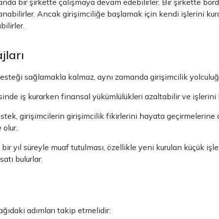
a bir şirkette çalışmaya devam edebilirler. Bir şirkette bordro
nabilirler. Ancak girişimciliğe başlamak için kendi işlerini k
lirler.
jları
 desteği sağlamakla kalmaz, aynı zamanda girişimcilik yolculuğ
nde iş kurarken finansal yükümlülükleri azaltabilir ve işlerini 
k, girişimcilerin girişimcilik fikirlerini hayata geçirmelerine 
 olur.
ir yıl süreyle muaf tutulması, özellikle yeni kurulan küçük işle
atı bulurlar.
ğıdaki adımları takip etmelidir: