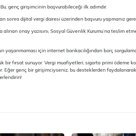
. Bu, genç girişimcinin başvurabileceği ilk adımdır.
tan sonra dijital vergi dairesi üzerinden başvuru yapmanız ger
alınan onay yazısını, Sosyal Güvenlik Kurumu’na teslim etme
un yaşanmaması için internet bankacılığından borç sorgulama
 bir fırsat sunuyor. Vergi muafiyetleri, sigorta primi ödeme kol
. Eğer genç bir girişimciyseniz, bu desteklerden faydalanarak i
erlendirin!