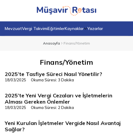
Mevzuat
Vergi Takvimi
Eğitimler
Kaynaklar
Yazarlar
Anasayfa
Finans/Yönetim
Finans/Yönetim
2025’te Tasfiye Süreci Nasıl Yönetilir?
Finans/Yönetim
18/03/2025
Okuma Süresi: 3 Dakika
2025’te Yeni Vergi Cezaları ve İşletmelerin
Finans/Yönetim
Alması Gereken Önlemler
18/03/2025
Okuma Süresi: 2 Dakika
Yeni Kurulan İşletmeler Vergide Nasıl Avantaj
Finans/Yönetim
Sağlar?