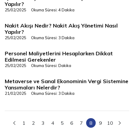
Finans/Yönetim
Yapılır?
25/02/2025
Okuma Süresi: 4 Dakika
Nakit Akışı Nedir? Nakit Akış Yönetimi Nasıl
Finans/Yönetim
Yapılır?
25/02/2025
Okuma Süresi: 3 Dakika
Personel Maliyetlerini Hesaplarken Dikkat
Finans/Yönetim
Edilmesi Gerekenler
25/02/2025
Okuma Süresi: Dakika
Metaverse ve Sanal Ekonominin Vergi Sistemine
Finans/Yönetim
Yansımaları Nelerdir?
21/02/2025
Okuma Süresi: 3 Dakika
1
2
3
4
5
6
7
8
9
10