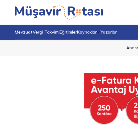
Mevzuat
Vergi Takvimi
Eğitimler
Kaynaklar
Yazarlar
Anas