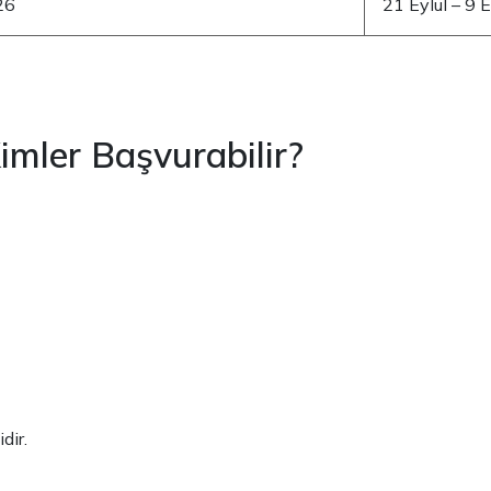
26
21 Eylül – 9 
ler Başvurabilir?
dir.