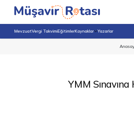
Mevzuat
Vergi Takvimi
Eğitimler
Kaynaklar
Yazarlar
Anasay
YMM Sınavına Ha