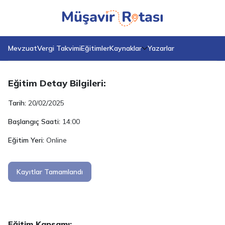
Anasayfa
Eğitimler
Güncel Vergisel Konular
Güncel Vergisel Konular
Mevzuat
Vergi Takvimi
Eğitimler
Kaynaklar
Yazarlar
Eğitim Detay Bilgileri:
Tarih:
20/02/2025
Başlangıç Saati:
14:00
Eğitim Yeri:
Online
Kayıtlar Tamamlandı
Eğitim Kapsamı: