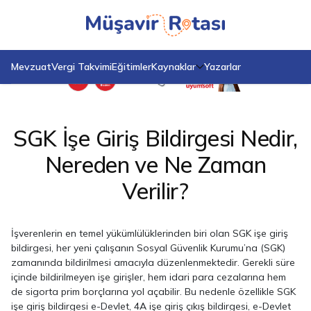
Anasayfa
Blog
SGK İşe Giriş Bildirgesi Nedir, Nereden ve Ne Zaman Verilir?
Mevzuat
Vergi Takvimi
Eğitimler
Kaynaklar
Yazarlar
SGK İşe Giriş Bildirgesi Nedir,
Nereden ve Ne Zaman
Verilir?
İşverenlerin en temel yükümlülüklerinden biri olan SGK işe giriş
bildirgesi, her yeni çalışanın Sosyal Güvenlik Kurumu’na (SGK)
zamanında bildirilmesi amacıyla düzenlenmektedir. Gerekli süre
içinde bildirilmeyen işe girişler, hem idari para cezalarına hem
de sigorta prim borçlarına yol açabilir. Bu nedenle özellikle SGK
işe giriş bildirgesi e-Devlet, 4A işe giriş çıkış bildirgesi, e-Devlet