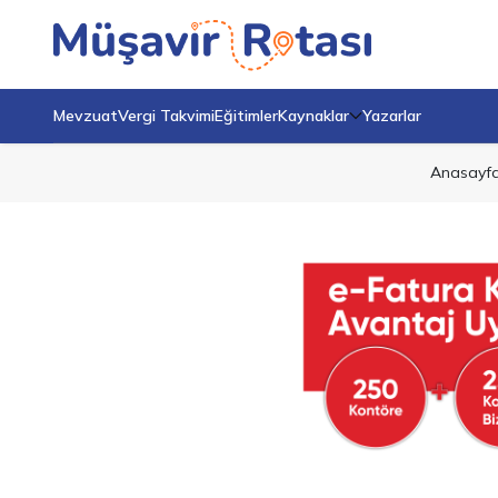
Mevzuat
Vergi Takvimi
Eğitimler
Kaynaklar
Yazarlar
Anasayf