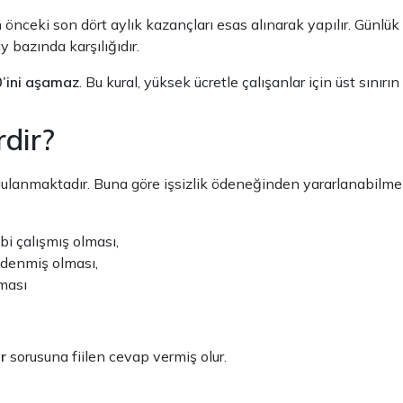
n önceki son dört aylık kazançları esas alınarak yapılır. Günlü
y bazında karşılığıdır.
0’ini aşamaz
. Bu kural, yüksek ücretle çalışanlar için üst sınırı
rdir?
gulanmaktadır. Buna göre işsizlik ödeneğinden yararlanabilmek
i çalışmış olması,
 ödenmiş olması,
lması
ır
sorusuna fiilen cevap vermiş olur.