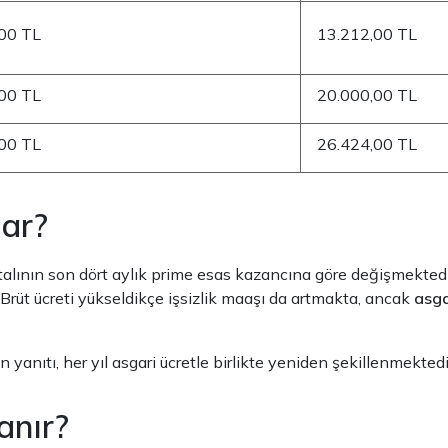
00 TL
13.212,00 TL
00 TL
20.000,00 TL
00 TL
26.424,00 TL
dar?
rtalının son dört aylık prime esas kazancına göre değişmektedir.
Brüt ücreti yükseldikçe işsizlik maaşı da artmakta, ancak
asga
 yanıtı, her yıl asgari ücretle birlikte yeniden şekillenmektedi
anır?