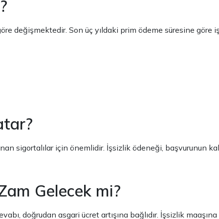
r?
öre değişmektedir. Son üç yıldaki prim ödeme süresine göre iş
atar?
an sigortalılar için önemlidir. İşsizlik ödeneği, başvurunun k
a Zam Gelecek mi?
abı, doğrudan asgari ücret artışına bağlıdır. İşsizlik maaşına a