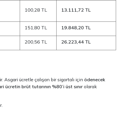
100,28 TL
13.111,72 TL
151,80 TL
19.848,20 TL
200,56 TL
26.223,44 TL
 Asgari ücretle çalışan bir sigortalı için
ödenecek
ri ücretin brüt tutarının %80’i üst sınır
olarak
r.