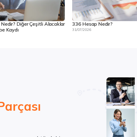
edir? Diğer Çeşitli Alacaklar
336 Hesap Nedir?
be Kaydı
31/07/2026
Parçası