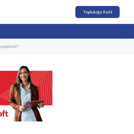
Topluluğa Katıl
esaplanır?