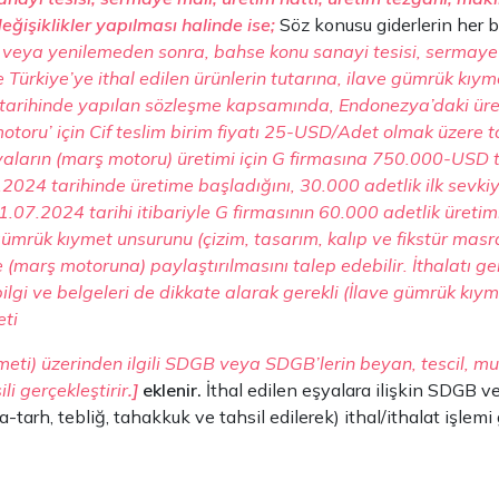
eğişiklikler yapılması halinde ise;
Söz konusu giderlerin her b
 veya yenilemeden sonra, bahse konu sanayi tesisi, sermaye m
 ve Türkiye’ye ithal edilen ürünlerin tutarına, ilave gümrük kıy
 tarihinde yapılan sözleşme kapsamında, Endonezya’daki üreti
otoru’ için Cif teslim birim fiyatı 25-USD/Adet olmak üzere
şyaların (marş motoru) üretimi için G firmasına 750.000-USD tu
6.2024 tarihinde üretime başladığını, 30.000 adetlik ilk sevk
.07.2024 tarihi itibariyle G firmasının 60.000 adetlik üretimi
rük kıymet unsurunu (çizim, tasarım, kalıp ve fikstür masra
marş motoruna) paylaştırılmasını talep edebilir. İthalatı gerçe
ilgi ve belgeleri de dikkate alarak gerekli (İlave gümrük kıy
eti
ti) üzerinden ilgili SDGB veya SDGB’lerin beyan, tescil, m
li gerçekleştirir
.]
eklenir.
İthal edilen eşyalara ilişkin SDGB v
arh, tebliğ, tahakkuk ve tahsil edilerek) ithal/ithalat işlemi ge