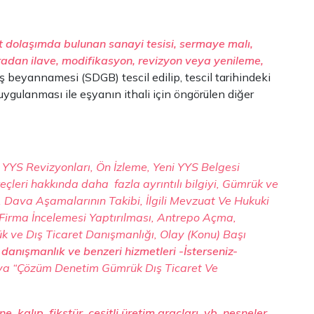
est dolaşımda bulunan sanayi tesisi, sermaye malı,
onradan ilave, modifikasyon, revizyon veya yenileme,
riş beyannamesi (SDGB) tescil edilip, tescil tarihindeki
n uygulanması ile eşyanın ithali için öngörülen diğer
, YYS Revizyonları, Ön İzleme, Yeni YYS Belgesi
çleri hakkında daha fazla ayrıntılı bilgiyi, Gümrük ve
ı, Dava Aşamalarının Takibi, İlgili Mevzuat Ve Hukuki
Firma İncelemesi Yaptırılması, Antrepo Açma,
ük ve Dış Ticaret Danışmanlığı, Olay (Konu) Başı
danışmanlık ve benzeri hizmetleri -İsterseniz-
veya “Çözüm Denetim Gümrük Dış Ticaret Ve
, kalıp, fikstür, çeşitli üretim araçları, vb. nesneler