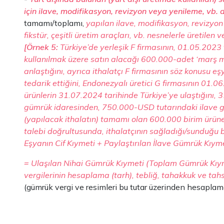
için ilave, modifikasyon, revizyon veya yenileme, vb. d
tamamı/toplamı,
yapılan ilave, modifikasyon, revizyon
fikstür, çeşitli üretim araçları, vb. nesnelerle üretilen
[Örnek 5:
Türkiye’de yerleşik F firmasının, 01.05.2023
kullanılmak üzere satın alacağı 600.000-adet ‘marş m
anlaştığını, ayrıca ithalatçı F firmasının söz konusu e
tedarik ettiğini, Endonezyalı üretici G firmasının 01.0
ürünlerin 31.07.2024 tarihinde Türkiye’ye ulaştığını, 31
gümrük idaresinden, 750.000-USD tutarındaki ilave güm
(yapılacak ithalatın) tamamı olan 600.000 birim ürüne (
talebi doğrultusunda, ithalatçının sağladığı/sunduğu b
Eşyanın Cif Kıymeti + Paylaştırılan İlave Gümrük Kıym
= Ulaşılan Nihai Gümrük Kıymeti (Toplam Gümrük Kıyme
vergilerinin hesaplama (tarh), tebliğ, tahakkuk ve tahsi
(gümrük vergi ve resimleri bu tutar üzerinden hesaplama-t