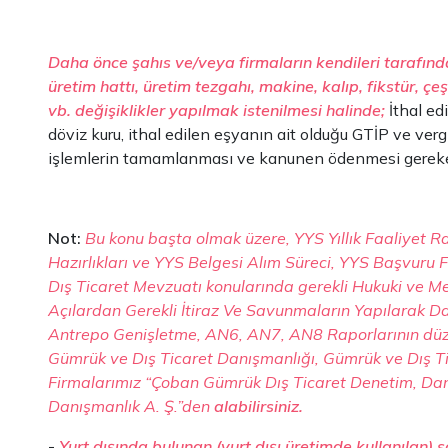
Daha önce şahıs ve/veya firmaların kendileri tarafında
üretim hattı, üretim tezgahı, makine, kalıp, fikstür, ç
vb. değişiklikler yapılmak istenilmesi halinde;
İthal edi
döviz kuru, ithal edilen eşyanın ait olduğu GTİP ve vergi
işlemlerin tamamlanması ve kanunen ödenmesi gereken,
Not:
Bu konu başta olmak üzere, YYS Yıllık Faaliyet Ra
Hazırlıkları ve YYS Belgesi Alım Süreci, YYS Başvuru 
Dış Ticaret Mevzuatı konularında gerekli Hukuki ve Mev
Açılardan Gerekli İtiraz Ve Savunmaların Yapılarak 
Antrepo Genişletme, AN6, AN7, AN8 Raporlarının düzenle
Gümrük ve Dış Ticaret Danışmanlığı, Gümrük ve Dış Ti
Firmalarımız “Çoban Gümrük Dış Ticaret Denetim, Dan
Danışmanlık A. Ş.”den
alabilirsiniz.
-
Yurt dışında bulunan (yurt dışı üretimde kullanılan) sa