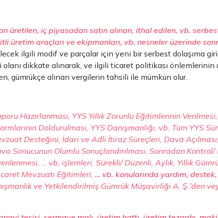
n üretilen, iç piyasadan satın alınan, ithal edilen, vb. serb
eşitli üretim araçları ve ekipmanları, vb. nesneler üzerinde s
lecek ilgili modif ve parçalar için yeni bir serbest dolaşıma gi
 olanı dikkate alınarak, ve ilgili ticaret politikası önlemlerini
 gümrükçe alınan vergilerin tahsili ile mümkün olur.
poru Hazırlanması, YYS Yıllık Zorunlu Eğitimlerinin Verilmesi
Formlarının Doldurulması, YYS Danışmanlığı, vb. Tüm YYS Süre
zuat Desteğini, İdari ve Adli İtiraz Süreçleri, Dava Açılmas
Dava Sonucunun Olumlu Sonuçlandırılması, Sonradan Kontrol/ 
nmesi, … vb, işlemleri, Sürekli/ Düzenli, Aylık, Yıllık Gümr
caret Mevzuatı Eğitimleri,
… vb. konularında yardım, destek, 
ışmanlık ve Yetkilendirilmiş Gümrük Müşavirliği A. Ş.”den 
nayi tesisi, sermaye malı, üretim hattı, üretim tezgahı, makine