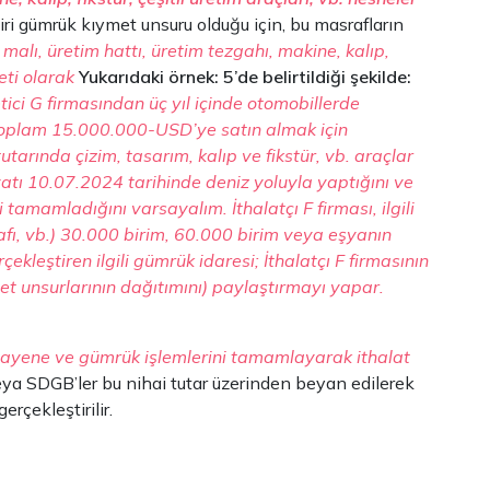
iri gümrük kıymet unsuru olduğu için, bu masrafların
alı, üretim hattı, üretim tezgahı, makine, kalıp,
meti olarak
Yukarıdaki örnek: 5’de belirtildiği şekilde:
ci G firmasından üç yıl içinde otomobillerde
 toplam 15.000.000-USD’ye satın almak için
tarında çizim, tasarım, kalıp ve fikstür, vb. araçlar
iyatı 10.07.2024 tarihinde deniz yoluyla yaptığını ve
 tamamladığını varsayalım. İthalatçı F firması, ilgili
fı, vb.) 30.000 birim, 60.000 birim veya eşyanın
kleştiren ilgili gümrük idaresi; İthalatçı F firmasının
met unsurlarının dağıtımını) paylaştırmayı yapar.
uayene ve gümrük işlemlerini tamamlayarak ithalat
eya SDGB’ler bu nihai tutar üzerinden beyan edilerek
rçekleştirilir.