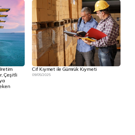
Üretim
Cif Kıymet ile Gümrük Kıymeti
, Çeşitli
09/05/2025
şya
reken