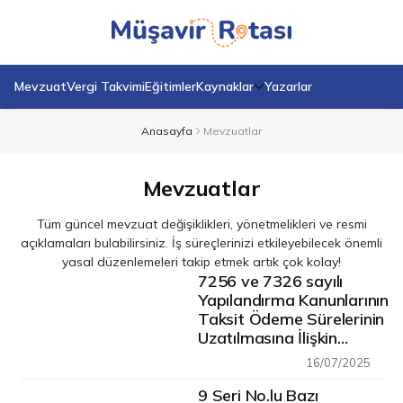
Mevzuat
Vergi Takvimi
Eğitimler
Kaynaklar
Yazarlar
Anasayfa
Mevzuatlar
Mevzuatlar
Tüm güncel mevzuat değişiklikleri, yönetmelikleri ve resmi
açıklamaları bulabilirsiniz. İş süreçlerinizi etkileyebilecek önemli
yasal düzenlemeleri takip etmek artık çok kolay!
7256 ve 7326 sayılı
Yapılandırma Kanunlarının
Taksit Ödeme Sürelerinin
Uzatılmasına İlişkin
13/7/2025 Tarihli ve
16/07/2025
10070 Sayılı
Cumhurbaşkanı Kararı
9 Seri No.lu Bazı