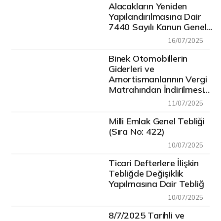
14/7/2025 Tarihli ve
Alacakların Yeniden
32956 Sayılı Resmî
Yapılandırılmasına Dair
Gazete’de Yayımlandı
7440 Sayılı Kanun Genel
Tebliği 14/7/2025 tarihli
16/07/2025
ve 32956 sayılı Resmi
Gazete’de Yayımlandı
Binek Otomobillerin
Giderleri ve
Amortismanlarının Vergi
Matrahından İndirilmesi
Rehberi Yayınlandı
11/07/2025
Milli Emlak Genel Tebliği
(Sıra No: 422)
10/07/2025
Ticari Defterlere İlişkin
Tebliğde Değişiklik
Yapılmasına Dair Tebliğ
10/07/2025
8/7/2025 Tarihli ve