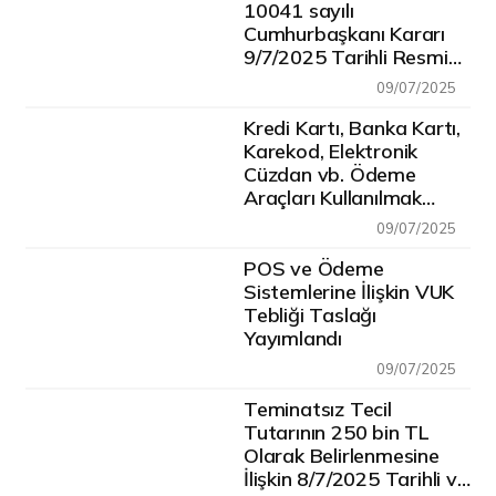
10041 sayılı
Cumhurbaşkanı Kararı
9/7/2025 Tarihli Resmi
Gazete'de Yayımlandı
09/07/2025
Kredi Kartı, Banka Kartı,
Karekod, Elektronik
Cüzdan vb. Ödeme
Araçları Kullanılmak
Suretiyle Gerçekleştirilen
09/07/2025
Tahsilatlarda Kullanılan
Ödeme Sistemleri ve
POS ve Ödeme
Cihazlara İlişkin Usul ve
Sistemlerine İlişkin VUK
Esasların Belirlenmesi
Tebliği Taslağı
Amacıyla VUK Genel
Yayımlandı
Tebliği Taslağı Hazırlandı
09/07/2025
Teminatsız Tecil
Tutarının 250 bin TL
Olarak Belirlenmesine
İlişkin 8/7/2025 Tarihli ve