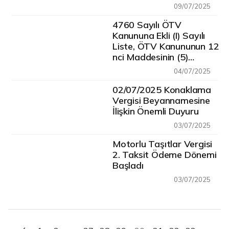
10040 Sayılı
09/07/2025
Cumhurbaşkanı Kararı
9/7/2025 Tarihli ve
4760 Sayılı ÖTV
32951 Sayılı Resmi
Kanununa Ekli (I) Sayılı
Gazete’de Yayımlandı
Liste, ÖTV Kanununun 12
nci Maddesinin (5)
Numaralı Fıkrası Uyarınca
04/07/2025
Güncellenmiştir
02/07/2025 Konaklama
Vergisi Beyannamesine
İlişkin Önemli Duyuru
03/07/2025
Motorlu Taşıtlar Vergisi
2. Taksit Ödeme Dönemi
Başladı
03/07/2025