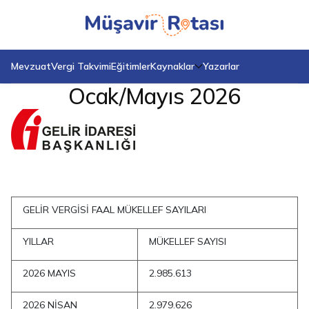
Anasayfa
Mevzuatlar
Faal Mükellef Sayıları – Ocak/Mayıs 2026
Faal Mükellef Sayıları –
Mevzuat
Vergi Takvimi
Eğitimler
Kaynaklar
Yazarlar
Ocak/Mayıs 2026
GELİR VERGİSİ FAAL MÜKELLEF SAYILARI
YILLAR
MÜKELLEF SAYISI
2026 MAYIS
2.985.613
2026 NİSAN
2.979.626