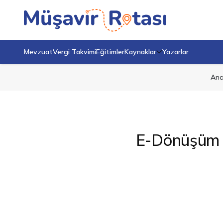
Mevzuat
Vergi Takvimi
Eğitimler
Kaynaklar
Yazarlar
Ana
E-Dönüşüm Sü