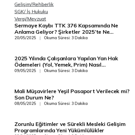
Gelişim/Rehberlik
SGK/ İş Hukuku
Vergi/Mevzuat
Sermaye Kaybı TTK 376 Kapsamında Ne
Gelişim/Rehberlik
Anlama Geliyor? Şirketler 2025’te Ne
Yapmalı?
20/05/2025
Okuma Süresi: 3 Dakika
❘
2025 Yılında Çalışanlara Yapılan Yan Hak
Gelişim/Rehberlik
Ödemeleri (Yol, Yemek, Prim) Nasıl
Vergilendirilir?
09/05/2025
Okuma Süresi: 3 Dakika
❘
Mali Müşavirlere Yeşil Pasaport Verilecek mi?
Gelişim/Rehberlik
Son Durum Ne?
08/05/2025
Okuma Süresi: 3 Dakika
❘
Zorunlu Eğitimler ve Sürekli Mesleki Gelişim
Gelişim/Rehberlik
Programlarında Yeni Yükümlülükler