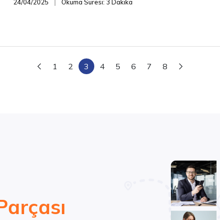
24/04/2025
Okuma Süresi: 3 Dakika
❘
1
2
3
4
5
6
7
8
Parçası