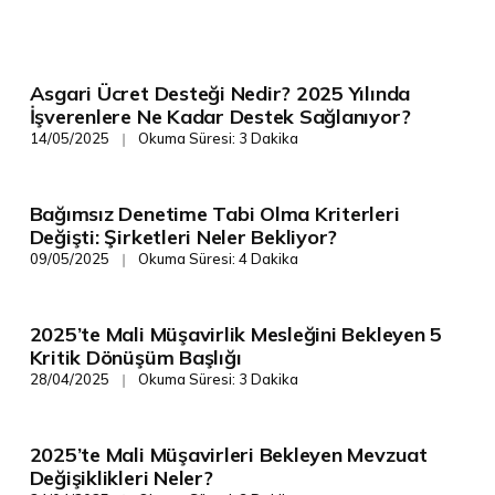
Asgari Ücret Desteği Nedir? 2025 Yılında
Gelişim/Rehberlik
İşverenlere Ne Kadar Destek Sağlanıyor?
14/05/2025
Okuma Süresi: 3 Dakika
❘
Bağımsız Denetime Tabi Olma Kriterleri
Gelişim/Rehberlik
Değişti: Şirketleri Neler Bekliyor?
09/05/2025
Okuma Süresi: 4 Dakika
❘
2025’te Mali Müşavirlik Mesleğini Bekleyen 5
Gelişim/Rehberlik
Kritik Dönüşüm Başlığı
28/04/2025
Okuma Süresi: 3 Dakika
❘
2025’te Mali Müşavirleri Bekleyen Mevzuat
Gelişim/Rehberlik
Değişiklikleri Neler?