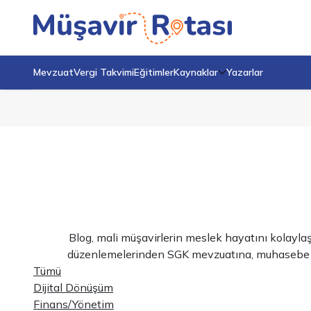
Mevzuat
Vergi Takvimi
Eğitimler
Kaynaklar
Yazarlar
Blog, mali müşavirlerin meslek hayatını kolayla
düzenlemelerinden SGK mevzuatına, muhasebe uygu
Tümü
Dijital Dönüşüm
Finans/Yönetim