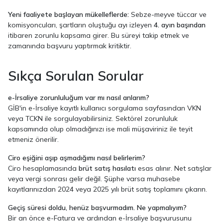
Yeni faaliyete başlayan mükelleflerde:
Sebze-meyve tüccar ve
komisyoncuları, şartların oluştuğu ayı izleyen
4. ayın başından
itibaren zorunlu kapsama girer. Bu süreyi takip etmek ve
zamanında başvuru yaptırmak kritiktir.
Sıkça Sorulan Sorular
e-İrsaliye zorunluluğum var mı nasıl anlarım?
GİB'in e-İrsaliye kayıtlı kullanıcı sorgulama sayfasından VKN
veya TCKN ile sorgulayabilirsiniz. Sektörel zorunluluk
kapsamında olup olmadığınızı ise mali müşaviriniz ile teyit
etmeniz önerilir.
Ciro eşiğini aşıp aşmadığımı nasıl belirlerim?
Ciro hesaplamasında
brüt satış hasılatı
esas alınır. Net satışlar
veya vergi sonrası gelir değil. Şüphe varsa muhasebe
kayıtlarınızdan 2024 veya 2025 yılı brüt satış toplamını çıkarın.
Geçiş süresi doldu, henüz başvurmadım. Ne yapmalıyım?
Bir an önce e-Fatura ve ardından e-İrsaliye başvurusunu