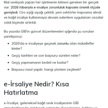
Mal sevkiyatı yapan her işletmenin bilmesi gereken bir gerçek
var:
2026 itibarıyla e-irsaliye zorunluluk kapsamı önemli ölçüde
genişledi.
Ciro eşiği aşağı çekildi, yeni sektörler kapsama alındı
ve kağıt irsaliye kullanmaya devam edenlere uygulanan cezalar
ciddi biçimde artırıldı.
Bu yazıda GİB'in güncel düzenlemeleri ışığında şu soruları
yanıtlıyoruz:
2026'da e-irsaliyeye geçmek
zorunlu
olan mükellefler
kimler?
Geçiş tarihleri ve son başvuru süreleri neler?
Geçiş yapmamanın bedeli ne kadar?
Başvuru nasıl yapılır, hangi yöntem seçilmeli?
e-İrsaliye Nedir? Kısa
Hatırlatma
e-İrsaliye, geleneksel kağıt sevk irsaliyesinin GİB
standartlarında elektronik ortamda düzenlenmiş, iletilmiş ve