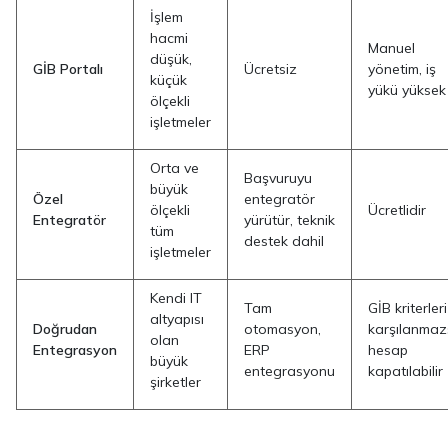
İşlem
hacmi
Manuel
düşük,
GİB Portalı
Ücretsiz
yönetim, iş
küçük
yükü yüksek
ölçekli
işletmeler
Orta ve
Başvuruyu
büyük
Özel
entegratör
ölçekli
Ücretlidir
Entegratör
yürütür, teknik
tüm
destek dahil
işletmeler
Kendi IT
Tam
GİB kriterleri
altyapısı
Doğrudan
otomasyon,
karşılanma
olan
Entegrasyon
ERP
hesap
büyük
entegrasyonu
kapatılabilir
şirketler