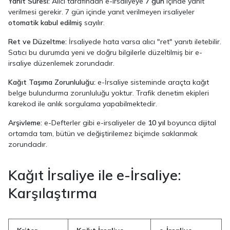
Yanıt Süresi:
Alıcı tarafından e-irsaliyeye
7 gün
içinde yanıt
verilmesi gerekir. 7 gün içinde yanıt verilmeyen irsaliyeler
otomatik kabul edilmiş
sayılır.
Ret ve Düzeltme:
İrsaliyede hata varsa alıcı "ret" yanıtı iletebilir.
Satıcı bu durumda yeni ve doğru bilgilerle düzeltilmiş bir e-
irsaliye düzenlemek zorundadır.
Kağıt Taşıma Zorunluluğu:
e-İrsaliye sisteminde araçta kağıt
belge bulundurma zorunluluğu yoktur. Trafik denetim ekipleri
karekod ile anlık sorgulama yapabilmektedir.
Arşivleme:
e-Defterler gibi e-irsaliyeler de
10 yıl
boyunca dijital
ortamda tam, bütün ve değiştirilemez biçimde saklanmak
zorundadır.
Kağıt İrsaliye ile e-İrsaliye:
Karşılaştırma