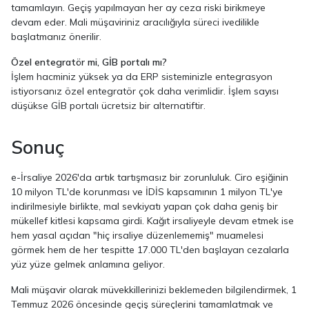
tamamlayın. Geçiş yapılmayan her ay ceza riski birikmeye
devam eder. Mali müşaviriniz aracılığıyla süreci ivedilikle
başlatmanız önerilir.
Özel entegratör mi, GİB portalı mı?
İşlem hacminiz yüksek ya da ERP sisteminizle entegrasyon
istiyorsanız özel entegratör çok daha verimlidir. İşlem sayısı
düşükse GİB portalı ücretsiz bir alternatiftir.
Sonuç
e-İrsaliye 2026'da artık tartışmasız bir zorunluluk. Ciro eşiğinin
10 milyon TL'de korunması ve İDİS kapsamının 1 milyon TL'ye
indirilmesiyle birlikte, mal sevkiyatı yapan çok daha geniş bir
mükellef kitlesi kapsama girdi. Kağıt irsaliyeyle devam etmek ise
hem yasal açıdan "hiç irsaliye düzenlememiş" muamelesi
görmek hem de her tespitte 17.000 TL'den başlayan cezalarla
yüz yüze gelmek anlamına geliyor.
Mali müşavir olarak müvekkillerinizi beklemeden bilgilendirmek, 1
Temmuz 2026 öncesinde geçiş süreçlerini tamamlatmak ve