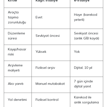
Kriter
Kağıt İrsaliye
e-İrsaliye
Araçta
Hayır (karekod
taşıma
Evet
yeterli)
zorunluluğu
Düzenleme
Sevkiyat öncesi
Sevkiyat öncesi
süresi
(anlık GİB kaydı)
Kayıp/hasar
Yüksek
Yok
riski
Arşivleme
Fiziksel arşiv
Dijital, 10 yıl
maliyeti
7 gün içinde
Alıcı yanıtı
Manuel mutabakat
dijital yanıt
Karekod ile
Yol denetimi
Fiziksel kontrol
anlık sorgulama