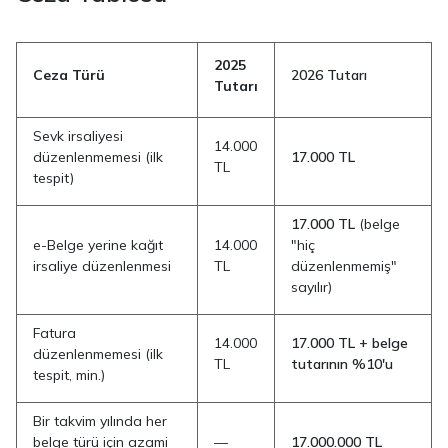
2025
Ceza Türü
2026 Tutarı
Tutarı
Sevk irsaliyesi
14.000
düzenlenmemesi (ilk
17.000 TL
TL
tespit)
17.000 TL
(belge
e-Belge yerine kağıt
14.000
"hiç
irsaliye düzenlenmesi
TL
düzenlenmemiş"
sayılır)
Fatura
14.000
17.000 TL + belge
düzenlenmemesi (ilk
TL
tutarının %10'u
tespit, min.)
Bir takvim yılında her
belge türü için azami
—
17.000.000 TL