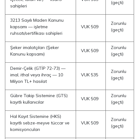
(geçti)
sahipleri
3213 Sayılı Maden Kanunu
Zorunlu
kapsamı — işletme
VUK 509
(geçti)
ruhsatı/sertifikası sahipleri
Şeker imalatçıları (Şeker
Zorunlu
VUK 509
Kanunu kapsamı)
(geçti)
Demir-Çelik (GTİP 72-73) —
Zorunlu
imal, ithal veya ihraç — 10
VUK 535
(geçti)
Milyon TL+ hasılat
Gübre Takip Sistemine (GTS)
Zorunlu
VUK 509
kayıtlı kullanıcılar
(geçti)
Hal Kayıt Sistemine (HKS)
Zorunlu
kayıtlı sebze-meyve tüccar ve
VUK 509
(geçti)
komisyoncuları