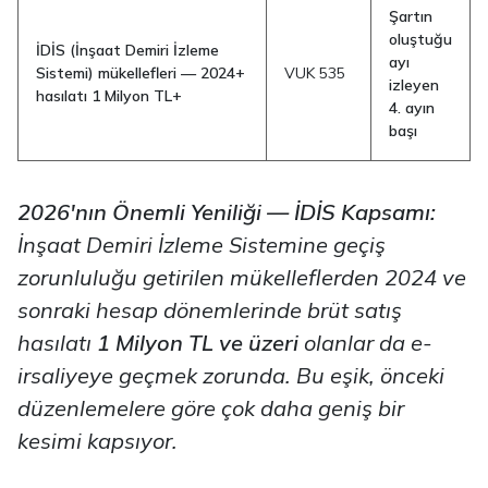
Şartın
oluştuğu
İDİS (İnşaat Demiri İzleme
ayı
Sistemi) mükellefleri — 2024+
VUK 535
izleyen
hasılatı 1 Milyon TL+
4. ayın
başı
2026'nın Önemli Yeniliği — İDİS Kapsamı:
İnşaat Demiri İzleme Sistemine geçiş
zorunluluğu getirilen mükelleflerden 2024 ve
sonraki hesap dönemlerinde brüt satış
hasılatı
1 Milyon TL ve üzeri
olanlar da e-
irsaliyeye geçmek zorunda. Bu eşik, önceki
düzenlemelere göre çok daha geniş bir
kesimi kapsıyor.