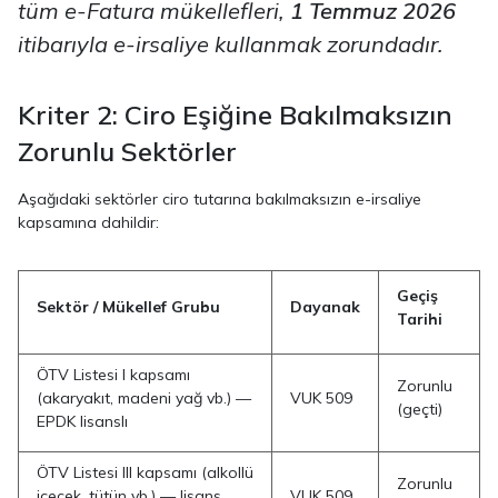
tüm e-Fatura mükellefleri,
1 Temmuz 2026
itibarıyla e-irsaliye kullanmak zorundadır.
Kriter 2: Ciro Eşiğine Bakılmaksızın
Zorunlu Sektörler
Aşağıdaki sektörler ciro tutarına bakılmaksızın e-irsaliye
kapsamına dahildir:
Geçiş
Sektör / Mükellef Grubu
Dayanak
Tarihi
ÖTV Listesi I kapsamı
Zorunlu
(akaryakıt, madeni yağ vb.) —
VUK 509
(geçti)
EPDK lisanslı
ÖTV Listesi III kapsamı (alkollü
Zorunlu
içecek, tütün vb.) — lisans
VUK 509