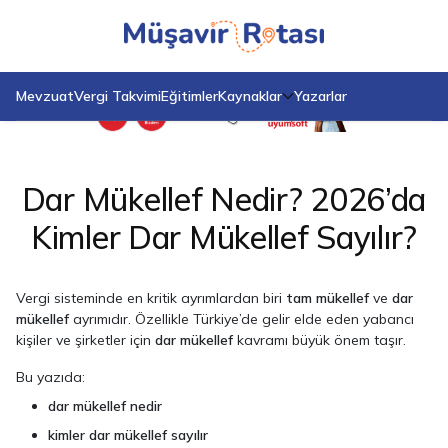
Anasayfa
Blog
Dar Mükellef Nedir? 2026’da Kimler Dar Mükellef Sayılır?
Mevzuat
Vergi Takvimi
Eğitimler
Kaynaklar
Yazarlar
Dar Mükellef Nedir? 2026’da
Kimler Dar Mükellef Sayılır?
Vergi sisteminde en kritik ayrımlardan biri
tam mükellef
ve
dar
mükellef
ayrımıdır. Özellikle Türkiye’de gelir elde eden yabancı
kişiler ve şirketler için
dar mükellef
kavramı büyük önem taşır.
Bu yazıda:
dar mükellef nedir
kimler dar mükellef sayılır