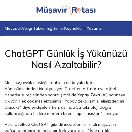
Anasayfa
Blog
ChatGPT Günlük İş Yükünüzü Nasıl Azaltabilir?
Mevzuat
Vergi Takvimi
Eğitimler
Kaynaklar
Yazarlar
ChatGPT Günlük İş Yükünüzü
Nasıl Azaltabilir?
Mali müşavirlik mesleği, tarihinin en büyük dijital
dönüşümlerinden birini yaşıyor. E-defter, e-fatura ve dijital
denetim süreçlerinden sonra şimdi de
Yapay Zeka (AI)
sahneye
çıkıyor. Pek çok meslektaşımız "Yapay zeka işimizi elimizden mi
alacak?" diye endişelenirken, aslında bu teknoloji doğru
kullanıldığında bizlere modern birer "süper asistan" sunuyor.
Peki, özellikle
ChatGPT
gibi dil modelleri, bir mali müşavirin
yoğun gündeminde nasıl bir fark yaratabilir? İşte pratik