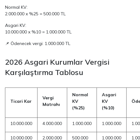
Normal KV:
2.000.000 x %25 = 500.000 TL
Asgari KV:
10.000.000 x %10 = 1.000.000 TL
📌 Ödenecek vergi: 1.000.000 TL
2026 Asgari Kurumlar Vergisi
Karşılaştırma Tablosu
Normal
Asgari
Vergi
Ticari Kar
KV
KV
Öde
Matrahı
(%25)
(%10)
10.000.000
4.000.000
1.000.000
1.000.000
1.0
10.000.000
2.000.000
500.000
1.000.000
1.0