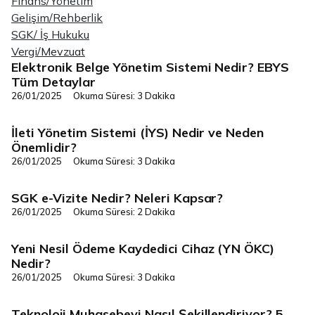
Finans/Yönetim
Gelişim/Rehberlik
SGK/ İş Hukuku
Vergi/Mevzuat
Elektronik Belge Yönetim Sistemi Nedir? EBYS
Dijital Dönüşüm
Tüm Detaylar
26/01/2025
Okuma Süresi: 3 Dakika
İleti Yönetim Sistemi (İYS) Nedir ve Neden
Dijital Dönüşüm
Önemlidir?
26/01/2025
Okuma Süresi: 3 Dakika
SGK e-Vizite Nedir? Neleri Kapsar?
Dijital Dönüşüm
26/01/2025
Okuma Süresi: 2 Dakika
Yeni Nesil Ödeme Kaydedici Cihaz (YN ÖKC)
Dijital Dönüşüm
Nedir?
26/01/2025
Okuma Süresi: 3 Dakika
Teknoloji Muhasebeyi Nasıl Şekillendiriyor? 5