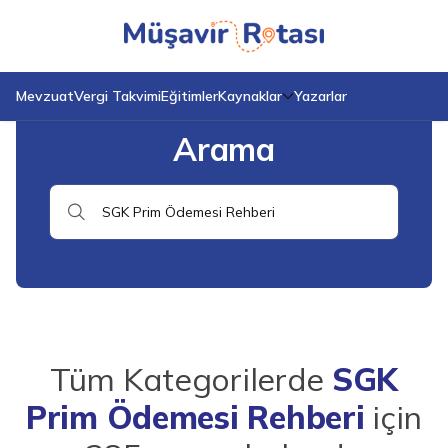
Anasayfa
Arama
Mevzuat
Vergi Takvimi
Eğitimler
Kaynaklar
Yazarlar
Arama
Tüm Kategorilerde
SGK
Prim Ödemesi Rehberi
için