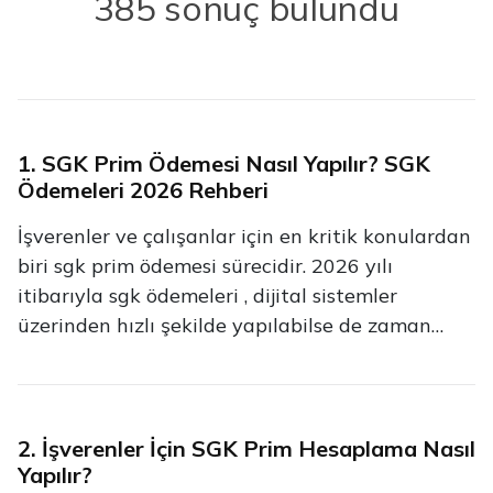
385 sonuç bulundu
1. SGK Prim Ödemesi Nasıl Yapılır? SGK
Ödemeleri 2026 Rehberi
İşverenler ve çalışanlar için en kritik konulardan
biri sgk prim ödemesi sürecidir. 2026 yılı
itibarıyla sgk ödemeleri , dijital sistemler
üzerinden hızlı şekilde yapılabilse de zaman
zaman “ sgk ödemeleri yapılamıyor ” veya “ sgk
sistemi çöktü mü ” gibi sorular da gündeme
gelmektedir. Bu rehberde: sgk prim ödemesi
nasıl yapılır sgk prim ödemeleri ne kadar sgk
2. İşverenler İçin SGK Prim Hesaplama Nasıl
ödeme son günü ne zaman sgk sistemi çöktü mü
Yapılır?